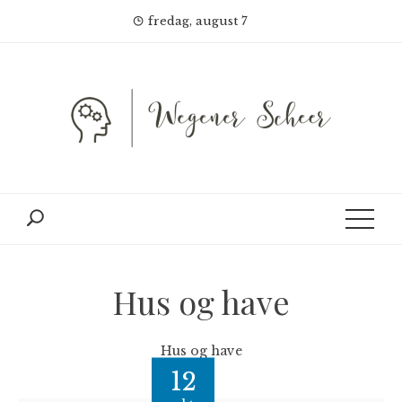
Skip
fredag, august 7
to
content
Hus og have
Hus og have
12