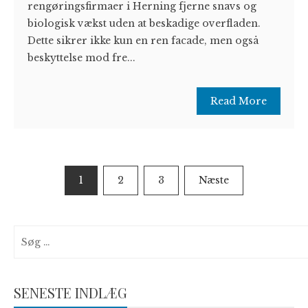
rengøringsfirmaer i Herning fjerne snavs og
biologisk vækst uden at beskadige overfladen.
Dette sikrer ikke kun en ren facade, men også
beskyttelse mod fre...
Read More
Indlægsinddeling
1
2
3
Næste
Søg
efter:
SENESTE INDLÆG