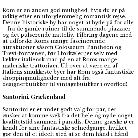
Rom er en anden god mulighed, hvis du er på
udkig efter en uforglemmelig romantisk rejse.
Denne historiske by har noget at byde på for alle
– fra de gamle ruiner til de summende piazzaer
og det pulserende natteliv. Tilbring dagene med
at udforske Roms mange fascinerende
attraktioner såsom Colosseum, Pantheon og
Trevi-fontænen, før I forkæler jer selv med
lækker italiensk mad på en af Roms mange
maleriske trattoriaer. Ud over at være en af
Italiens smukkeste byer har Rom også fantastiske
shoppingmuligheder med alt fra
designerbutikker til vintagebutikker i overflod!
Santorini, Grækenland
Santorini er et andet godt valg for par, der
ønsker at komme væk fra det hele og nyde noget
kvalitetstid sammen i paradis. Denne græske ø er
kendt for sine fantastiske solnedgange, hvilket
gør den til et ideelt sted at se dem hånd i hånd