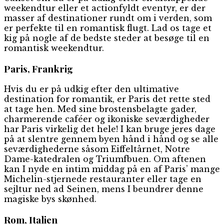
weekendtur eller et actionfyldt eventyr, er der
masser af destinationer rundt om i verden, som
er perfekte til en romantisk flugt. Lad os tage et
kig på nogle af de bedste steder at besøge til en
romantisk weekendtur.
Paris, Frankrig
Hvis du er på udkig efter den ultimative
destination for romantik, er Paris det rette sted
at tage hen. Med sine brostensbelagte gader,
charmerende caféer og ikoniske seværdigheder
har Paris virkelig det hele! I kan bruge jeres dage
på at slentre gennem byen hånd i hånd og se alle
seværdighederne såsom Eiffeltårnet, Notre
Dame-katedralen og Triumfbuen. Om aftenen
kan I nyde en intim middag på en af Paris’ mange
Michelin-stjernede restauranter eller tage en
sejltur ned ad Seinen, mens I beundrer denne
magiske bys skønhed.
Rom, Italien