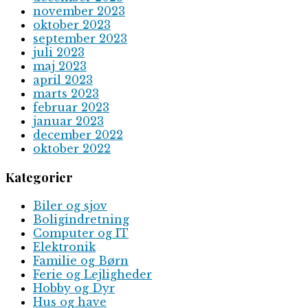
november 2023
oktober 2023
september 2023
juli 2023
maj 2023
april 2023
marts 2023
februar 2023
januar 2023
december 2022
oktober 2022
Kategorier
Biler og sjov
Boligindretning
Computer og IT
Elektronik
Familie og Børn
Ferie og Lejligheder
Hobby og Dyr
Hus og have