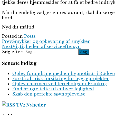
tjekke deres hjemmesider for at få et bedre indtryk 
Når du endelig vælger en restaurant, skal du sørge f
bord.
Nyd dit måltid!
Posted in
Posts
Prev
Smykker og opbevaring af smykker
Next
Vigtigheden af serviceeftersyn
Søg efter:
Seneste indlæg
Oplev forandring med en hypnotisør i Rødov
Forstå all-risk forsikring for byggeprojekter
Oplev charmen ved ferieboliger i Frankrig
Find brugte telte til enhver lejlighed
Skab den perfekte søvnoplevelse
TV2 Nyheder