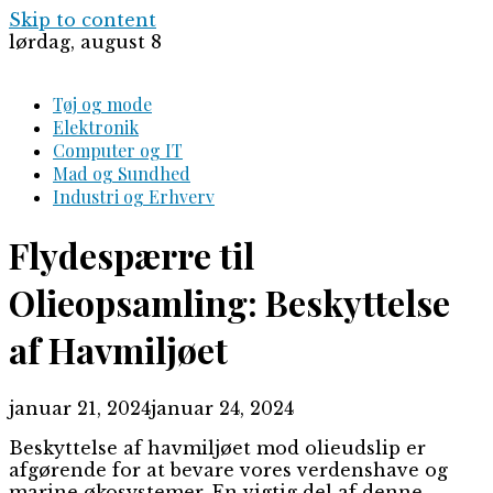
Skip to content
lørdag, august 8
Tøj og mode
Elektronik
Computer og IT
Mad og Sundhed
Industri og Erhverv
Flydespærre til
Olieopsamling: Beskyttelse
af Havmiljøet
januar 21, 2024
januar 24, 2024
Beskyttelse af havmiljøet mod olieudslip er
afgørende for at bevare vores verdenshave og
marine økosystemer. En vigtig del af denne