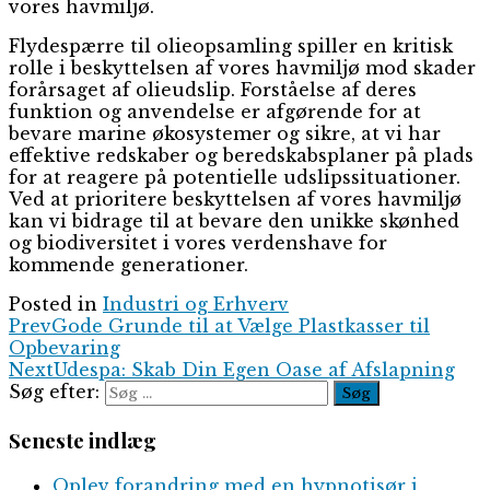
vores havmiljø.
Flydespærre til olieopsamling spiller en kritisk
rolle i beskyttelsen af vores havmiljø mod skader
forårsaget af olieudslip. Forståelse af deres
funktion og anvendelse er afgørende for at
bevare marine økosystemer og sikre, at vi har
effektive redskaber og beredskabsplaner på plads
for at reagere på potentielle udslipssituationer.
Ved at prioritere beskyttelsen af vores havmiljø
kan vi bidrage til at bevare den unikke skønhed
og biodiversitet i vores verdenshave for
kommende generationer.
Posted in
Industri og Erhverv
Prev
Gode Grunde til at Vælge Plastkasser til
Opbevaring
Next
Udespa: Skab Din Egen Oase af Afslapning
Søg efter:
Seneste indlæg
Oplev forandring med en hypnotisør i