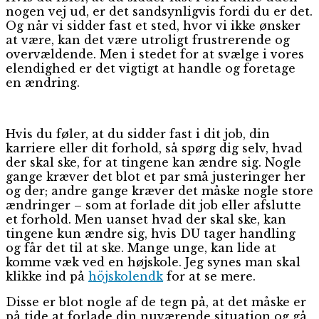
nogen vej ud, er det sandsynligvis fordi du er det.
Og når vi sidder fast et sted, hvor vi ikke ønsker
at være, kan det være utroligt frustrerende og
overvældende. Men i stedet for at svælge i vores
elendighed er det vigtigt at handle og foretage
en ændring.
Hvis du føler, at du sidder fast i dit job, din
karriere eller dit forhold, så spørg dig selv, hvad
der skal ske, for at tingene kan ændre sig. Nogle
gange kræver det blot et par små justeringer her
og der; andre gange kræver det måske nogle store
ændringer – som at forlade dit job eller afslutte
et forhold. Men uanset hvad der skal ske, kan
tingene kun ændre sig, hvis DU tager handling
og får det til at ske. Mange unge, kan lide at
komme væk ved en højskole. Jeg synes man skal
klikke ind på
höjskolendk
for at se mere.
Disse er blot nogle af de tegn på, at det måske er
på tide at forlade din nuværende situation og gå