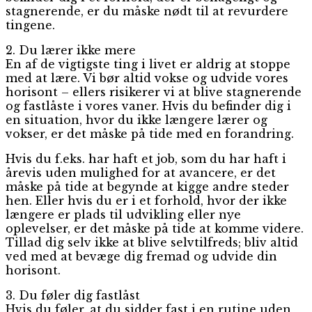
stagnerende, er du måske nødt til at revurdere
tingene.
2. Du lærer ikke mere
En af de vigtigste ting i livet er aldrig at stoppe
med at lære. Vi bør altid vokse og udvide vores
horisont – ellers risikerer vi at blive stagnerende
og fastlåste i vores vaner. Hvis du befinder dig i
en situation, hvor du ikke længere lærer og
vokser, er det måske på tide med en forandring.
Hvis du f.eks. har haft et job, som du har haft i
årevis uden mulighed for at avancere, er det
måske på tide at begynde at kigge andre steder
hen. Eller hvis du er i et forhold, hvor der ikke
længere er plads til udvikling eller nye
oplevelser, er det måske på tide at komme videre.
Tillad dig selv ikke at blive selvtilfreds; bliv altid
ved med at bevæge dig fremad og udvide din
horisont.
3. Du føler dig fastlåst
Hvis du føler, at du sidder fast i en rutine uden