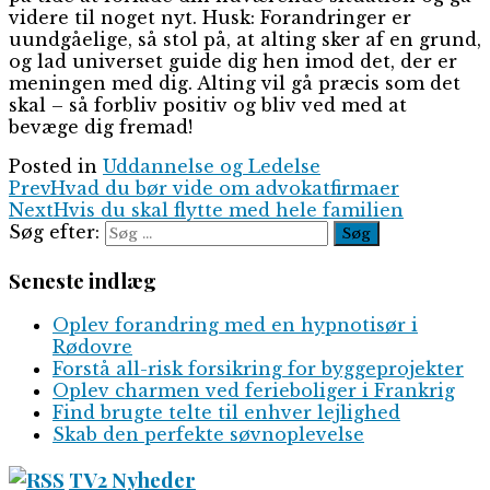
videre til noget nyt. Husk: Forandringer er
uundgåelige, så stol på, at alting sker af en grund,
og lad universet guide dig hen imod det, der er
meningen med dig. Alting vil gå præcis som det
skal – så forbliv positiv og bliv ved med at
bevæge dig fremad!
Posted in
Uddannelse og Ledelse
Prev
Hvad du bør vide om advokatfirmaer
Next
Hvis du skal flytte med hele familien
Søg efter:
Seneste indlæg
Oplev forandring med en hypnotisør i
Rødovre
Forstå all-risk forsikring for byggeprojekter
Oplev charmen ved ferieboliger i Frankrig
Find brugte telte til enhver lejlighed
Skab den perfekte søvnoplevelse
TV2 Nyheder