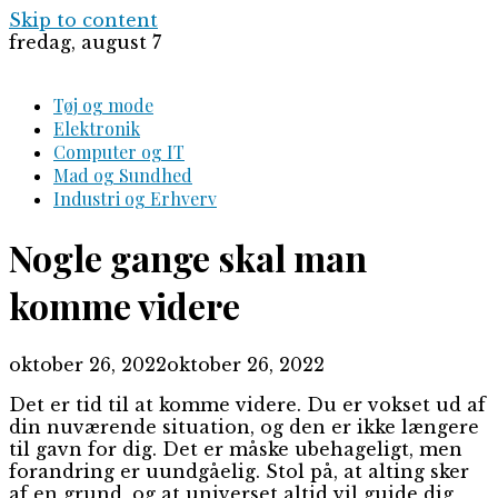
Skip to content
fredag, august 7
Tøj og mode
Elektronik
Computer og IT
Mad og Sundhed
Industri og Erhverv
Nogle gange skal man
komme videre
oktober 26, 2022
oktober 26, 2022
Det er tid til at komme videre. Du er vokset ud af
din nuværende situation, og den er ikke længere
til gavn for dig. Det er måske ubehageligt, men
forandring er uundgåelig. Stol på, at alting sker
af en grund, og at universet altid vil guide dig