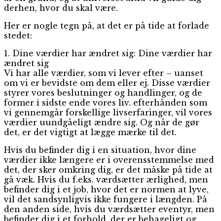
derhen, hvor du skal være.
Her er nogle tegn på, at det er på tide at forlade
stedet:
1. Dine værdier har ændret sig: Dine værdier har
ændret sig
Vi har alle værdier, som vi lever efter – uanset
om vi er bevidste om dem eller ej. Disse værdier
styrer vores beslutninger og handlinger, og de
former i sidste ende vores liv. efterhånden som
vi gennemgår forskellige livserfaringer, vil vores
værdier uundgåeligt ændre sig. Og når de gør
det, er det vigtigt at lægge mærke til det.
Hvis du befinder dig i en situation, hvor dine
værdier ikke længere er i overensstemmelse med
det, der sker omkring dig, er det måske på tide at
gå væk. Hvis du f.eks. værdsætter ærlighed, men
befinder dig i et job, hvor det er normen at lyve,
vil det sandsynligvis ikke fungere i længden. På
den anden side, hvis du værdsætter eventyr, men
befinder dig i et forhold, der er behageligt og