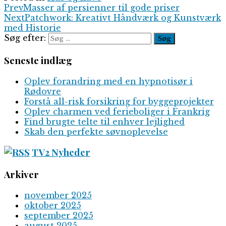
Prev
Masser af persienner til gode priser
Next
Patchwork: Kreativt Håndværk og Kunstværk
med Historie
Søg efter:
Seneste indlæg
Oplev forandring med en hypnotisør i
Rødovre
Forstå all-risk forsikring for byggeprojekter
Oplev charmen ved ferieboliger i Frankrig
Find brugte telte til enhver lejlighed
Skab den perfekte søvnoplevelse
TV2 Nyheder
Arkiver
november 2025
oktober 2025
september 2025
august 2025