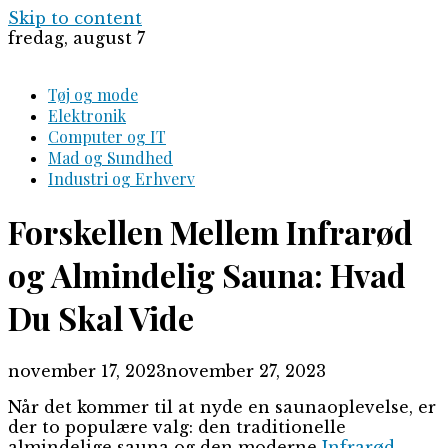
Skip to content
fredag, august 7
Tøj og mode
Elektronik
Computer og IT
Mad og Sundhed
Industri og Erhverv
Forskellen Mellem Infrarød
og Almindelig Sauna: Hvad
Du Skal Vide
november 17, 2023
november 27, 2023
Når det kommer til at nyde en saunaoplevelse, er
der to populære valg: den traditionelle
almindelige sauna og den moderne
Infrarød