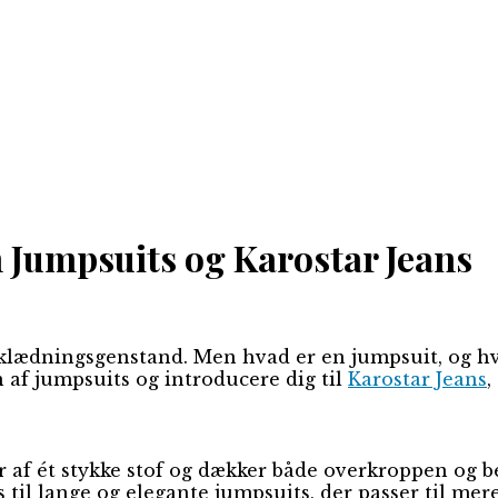
m Jumpsuits og Karostar Jeans
klædningsgenstand. Men hvad er en jumpsuit, og hvor
n af jumpsuits og introducere dig til
Karostar Jeans
,
 af ét stykke stof og dækker både overkroppen og b
 til lange og elegante jumpsuits, der passer til mer