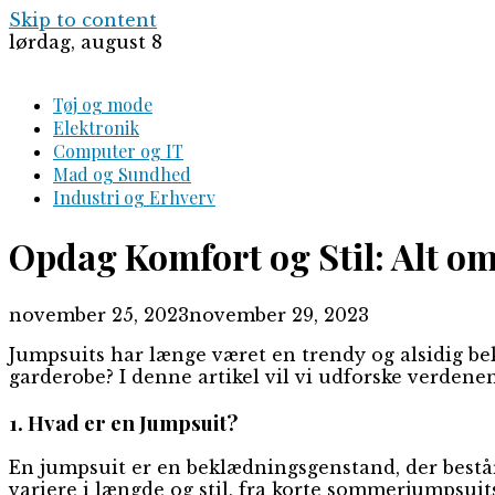
Skip to content
lørdag, august 8
Tøj og mode
Elektronik
Computer og IT
Mad og Sundhed
Industri og Erhverv
Opdag Komfort og Stil: Alt o
november 25, 2023
november 29, 2023
Jumpsuits har længe været en trendy og alsidig be
garderobe? I denne artikel vil vi udforske verdene
1. Hvad er en Jumpsuit?
En jumpsuit er en beklædningsgenstand, der består
variere i længde og stil, fra korte sommerjumpsuits