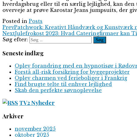
hverdagsbrug eller til en særlig lejlighed, kan den t
overveje at prøve Karostar Jeans jumpsuits, der giv
Posted in
Posts
Prev
Patchwork: Kreativt Håndværk og Kunstværk 
Next
Julefrokost 2023: Hvad Cateringfirmaer kan T
Søg efter:
Seneste indlæg
Oplev forandring med en hypnotisør i Rødov
Forstå all-risk forsikring for byggeprojekter
Oplev charmen ved ferieboliger i Frankrig
Find brugte telte til enhver lejlighed
Skab den perfekte søvnoplevelse
TV2 Nyheder
Arkiver
november 2025
oktober 2025