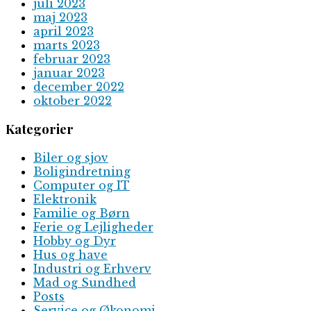
juli 2023
maj 2023
april 2023
marts 2023
februar 2023
januar 2023
december 2022
oktober 2022
Kategorier
Biler og sjov
Boligindretning
Computer og IT
Elektronik
Familie og Børn
Ferie og Lejligheder
Hobby og Dyr
Hus og have
Industri og Erhverv
Mad og Sundhed
Posts
Service og Økonomi