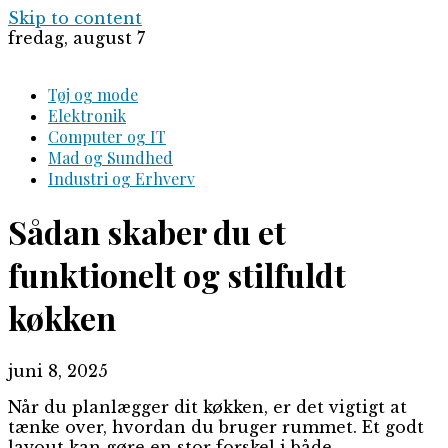
Skip to content
fredag, august 7
Tøj og mode
Elektronik
Computer og IT
Mad og Sundhed
Industri og Erhverv
Sådan skaber du et
funktionelt og stilfuldt
køkken
juni 8, 2025
Når du planlægger dit køkken, er det vigtigt at
tænke over, hvordan du bruger rummet. Et godt
layout kan gøre en stor forskel i både