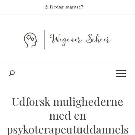
Skip
fredag, august 7
to
content
Udforsk mulighederne
med en
psykoterapeutuddannels