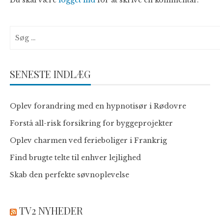
Du skal være
logget ind
for at skrive en kommentar.
Søg
efter:
SENESTE INDLÆG
Oplev forandring med en hypnotisør i Rødovre
Forstå all-risk forsikring for byggeprojekter
Oplev charmen ved ferieboliger i Frankrig
Find brugte telte til enhver lejlighed
Skab den perfekte søvnoplevelse
TV2 NYHEDER