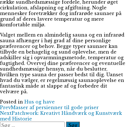
række sundhedsmæssige fordele, herunder øget
cirkulation, afslapning og afgiftning. Nogle
mennesker foretrækker dog infrarøde saunaer på
grund af deres lavere temperatur og mere
komfortable miljø.
Valget mellem en almindelig sauna og en infrarød
sauna afhænger i høj grad af dine personlige
præferencer og behov. Begge typer saunaer kan
tilbyde en behagelig og sund oplevelse, men de
adskiller sig i opvarmningsmetode, temperatur og
fugtighed. Overvej dine præferencer og eventuelle
sundhedsmæssige hensyn, når du beslutter,
hvilken type sauna der passer bedst til dig. Uanset
hvad du vælger, er regelmæssig saunaoplevelse en
fantastisk måde at slappe af og forbedre dit
velvære på.
Posted in
Hus og have
Prev
Masser af persienner til gode priser
Next
Patchwork: Kreativt Håndværk og Kunstværk
med Historie
Søg