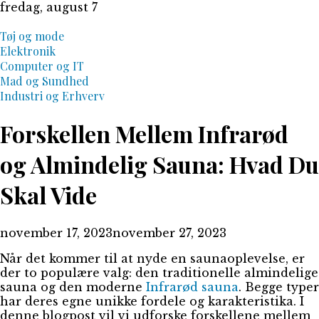
Skip
fredag, august 7
to
content
Tøj og mode
Elektronik
Computer og IT
Mad og Sundhed
Industri og Erhverv
Forskellen Mellem Infrarød
og Almindelig Sauna: Hvad Du
Skal Vide
november 17, 2023
november 27, 2023
Når det kommer til at nyde en saunaoplevelse, er
der to populære valg: den traditionelle almindelige
sauna og den moderne
Infrarød sauna
. Begge typer
har deres egne unikke fordele og karakteristika. I
denne blogpost vil vi udforske forskellene mellem