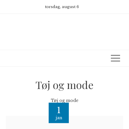
Skip
torsdag, august 6
to
content
Tøj og mode
Tøj og mode
1
jan