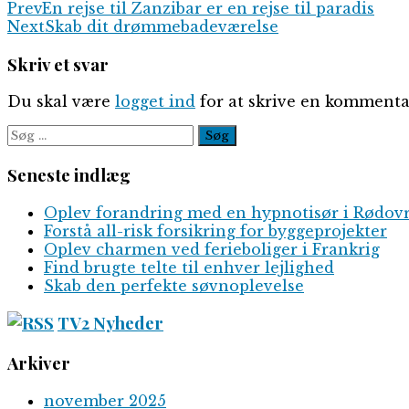
Prev
En rejse til Zanzibar er en rejse til paradis
Next
Skab dit drømmebadeværelse
Skriv et svar
Du skal være
logget ind
for at skrive en kommenta
Søg
efter:
Seneste indlæg
Oplev forandring med en hypnotisør i Rødov
Forstå all-risk forsikring for byggeprojekter
Oplev charmen ved ferieboliger i Frankrig
Find brugte telte til enhver lejlighed
Skab den perfekte søvnoplevelse
TV2 Nyheder
Arkiver
november 2025