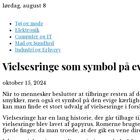
Skip
lørdag, august 8
to
content
Tøj og mode
Elektronik
Computer og IT
Mad og Sundhed
Industri og Erhverv
Vielsesringe som symbol på e
oktober 15, 2024
Når to mennesker beslutter at tilbringe resten af d
smykker, men også et symbol på den evige kærligh
kan man finde et stort udvalg af vielsesringe i fors
Vielsesringe har en lang historie, der går tilbage t
vielsesringe blev lavet af papyrus. Romerne brugt
fjerde finger, da man troede, at der gik en vene dire