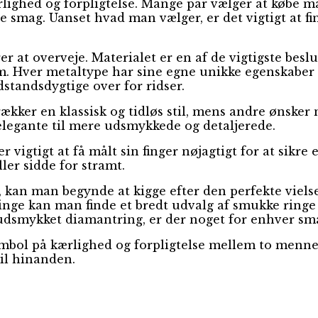
kærlighed og forpligtelse. Mange par vælger at købe
elle smag. Uanset hvad man vælger, er det vigtigt at f
rer at overveje. Materialet er en af de vigtigste bes
m. Hver metaltype har sine egne unikke egenskaber 
tandsdygtige over for ridser.
trækker en klassisk og tidløs stil, mens andre ønsk
 elegante til mere udsmykkede og detaljerede.
 vigtigt at få målt sin finger nøjagtigt for at sikre
ller sidde for stramt.
, kan man begynde at kigge efter den perfekte viels
inge kan man finde et bredt udvalg af smukke ringe i
 udsmykket diamantring, er der noget for enhver sm
ymbol på kærlighed og forpligtelse mellem to mennes
til hinanden.