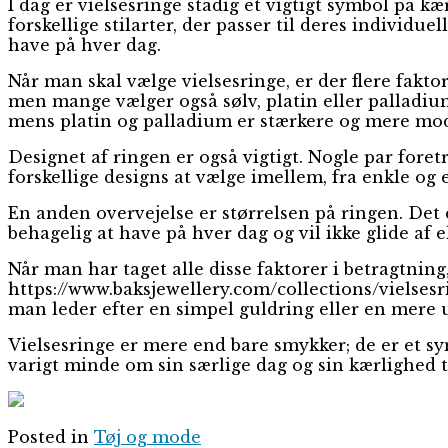
I dag er vielsesringe stadig et vigtigt symbol på 
forskellige stilarter, der passer til deres individu
have på hver dag.
Når man skal vælge vielsesringe, er der flere fakto
men mange vælger også sølv, platin eller palladiu
mens platin og palladium er stærkere og mere mods
Designet af ringen er også vigtigt. Nogle par fore
forskellige designs at vælge imellem, fra enkle og
En anden overvejelse er størrelsen på ringen. Det er
behagelig at have på hver dag og vil ikke glide af e
Når man har taget alle disse faktorer i betragtning
https://www.baksjewellery.com/collections/vielsesr
man leder efter en simpel guldring eller en mere
Vielsesringe er mere end bare smykker; de er et s
varigt minde om sin særlige dag og sin kærlighed 
Posted in
Tøj og mode