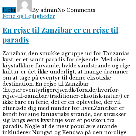
11
okt
By admin
No Comments
Ferie og Lejligheder
En rejse til Zanzibar er en rejse til
paradis
Zanzibar, den smukke øgruppe ud for Tanzanias
kyst, er et sandt paradis for rejsende. Med sine
krystalklare farvande, hvide sandstrande og rige
kultur er det ikke underligt, at mange drømmer
om at tage på eventyr til denne eksotiske
destination. En rejse til Zanzibar
(https://eventyrligerejser.dk/forside/hvorfor-
rejse-til-zanzibar/traditioner-eksotisk-natur/) er
ikke bare en ferie; det er en oplevelse, der vil
efterlade dig med minder for livet.Zanzibar er
kendt for sine fantastiske strande, der strækker
sig langs øens kystlinje som et postkort fra
paradis. Nogle af de mest populære strande
inkluderer Nungwi og Kendwa på den nordlige