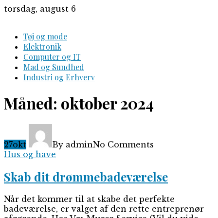
Skip
torsdag, august 6
to
content
Tøj og mode
Elektronik
Computer og IT
Mad og Sundhed
Industri og Erhverv
Måned:
oktober 2024
27
okt
By admin
No Comments
Hus og have
Skab dit drømmebadeværelse
Når det kommer til at skabe det perfekte
badeværelse, er valget af den rette entreprenør