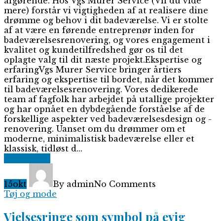
afgørende. Hos Vgs Murer Service (Vil du vide
mere) forstår vi vigtigheden af at realisere dine
drømme og behov i dit badeværelse. Vi er stolte
af at være en førende entreprenør inden for
badeværelsesrenovering, og vores engagement i
kvalitet og kundetilfredshed gør os til det
oplagte valg til dit næste projekt.Ekspertise og
erfaringVgs Murer Service bringer årtiers
erfaring og ekspertise til bordet, når det kommer
til badeværelsesrenovering. Vores dedikerede
team af fagfolk har arbejdet på utallige projekter
og har opnået en dybdegående forståelse af de
forskellige aspekter ved badeværelsesdesign og -
renovering. Uanset om du drømmer om et
moderne, minimalistisk badeværelse eller et
klassisk, tidløst d...
Read More
15
okt
By admin
No Comments
Tøj og mode
Vielsesringe som symbol på evig