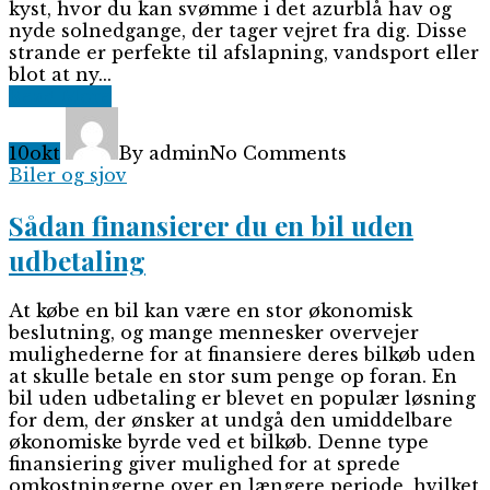
kyst, hvor du kan svømme i det azurblå hav og
nyde solnedgange, der tager vejret fra dig. Disse
strande er perfekte til afslapning, vandsport eller
blot at ny...
Read More
10
okt
By admin
No Comments
Biler og sjov
Sådan finansierer du en bil uden
udbetaling
At købe en bil kan være en stor økonomisk
beslutning, og mange mennesker overvejer
mulighederne for at finansiere deres bilkøb uden
at skulle betale en stor sum penge op foran. En
bil uden udbetaling er blevet en populær løsning
for dem, der ønsker at undgå den umiddelbare
økonomiske byrde ved et bilkøb. Denne type
finansiering giver mulighed for at sprede
omkostningerne over en længere periode, hvilket