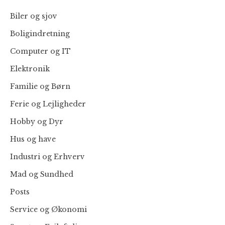
Biler og sjov
Boligindretning
Computer og IT
Elektronik
Familie og Børn
Ferie og Lejligheder
Hobby og Dyr
Hus og have
Industri og Erhverv
Mad og Sundhed
Posts
Service og Økonomi