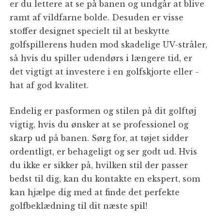
er du lettere at se på banen og undgår at blive
ramt af vildfarne bolde. Desuden er visse
stoffer designet specielt til at beskytte
golfspillerens huden mod skadelige UV-stråler,
så hvis du spiller udendørs i længere tid, er
det vigtigt at investere i en golfskjorte eller -
hat af god kvalitet.
Endelig er pasformen og stilen på dit golftøj
vigtig, hvis du ønsker at se professionel og
skarp ud på banen. Sørg for, at tøjet sidder
ordentligt, er behageligt og ser godt ud. Hvis
du ikke er sikker på, hvilken stil der passer
bedst til dig, kan du kontakte en ekspert, som
kan hjælpe dig med at finde det perfekte
golfbeklædning til dit næste spil!