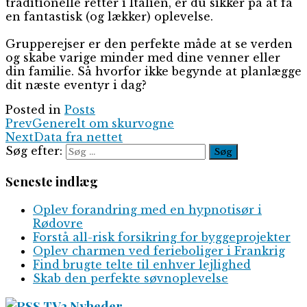
traditionelle retter i Italien, er du sikker på at få
en fantastisk (og lækker) oplevelse.
Grupperejser er den perfekte måde at se verden
og skabe varige minder med dine venner eller
din familie. Så hvorfor ikke begynde at planlægge
dit næste eventyr i dag?
Posted in
Posts
Prev
Generelt om skurvogne
Next
Data fra nettet
Søg efter:
Seneste indlæg
Oplev forandring med en hypnotisør i
Rødovre
Forstå all-risk forsikring for byggeprojekter
Oplev charmen ved ferieboliger i Frankrig
Find brugte telte til enhver lejlighed
Skab den perfekte søvnoplevelse
TV2 Nyheder