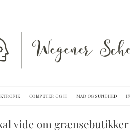
EKTRONIK
COMPUTER OG IT
MAD OG SUNDHED
I
kal vide om grænsebutikker 