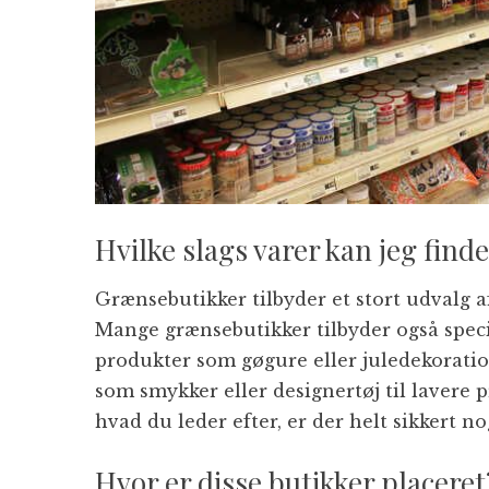
Hvilke slags varer kan jeg find
Grænsebutikker tilbyder et stort udvalg af
Mange grænsebutikker tilbyder også speci
produkter som gøgure eller juledekorati
som smykker eller designertøj til lavere p
hvad du leder efter, er der helt sikkert nog
Hvor er disse butikker placeret