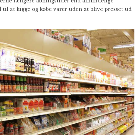
kkerne længere åbningstider end almindelige
til at kigge og købe varer uden at blive presset ud