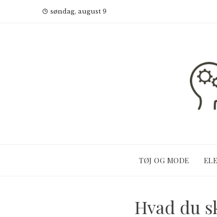
Skip
søndag, august 9
to
content
TØJ OG MODE
EL
Hvad du s