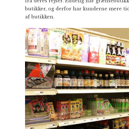
fra deres rejser. Endelig har grænsebuti
butikker, og derfor har kunderne mere tid 
af butikken.