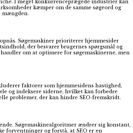
ranche. I meget konkurrenceprægede industrier kan
ge virksomheder kæmper om de samme søgeord og
fra mængden.
an opnås. Søgemaskiner prioriterer hjemmesider
tsindhold, der besvarer brugernes spørgsmål og
 kun handler om at optimere for søgemaskinerne, men
nkluderer faktorer som hjemmesidens hastighed,
le og indeksere siderne, hvilket kan forbedre
elle problemer, der kan hindre SEO-fremskridt.
ørende. Søgemaskinealgoritmer ændrer sig konstant,
iske forventninger og forstå, at SEO er en