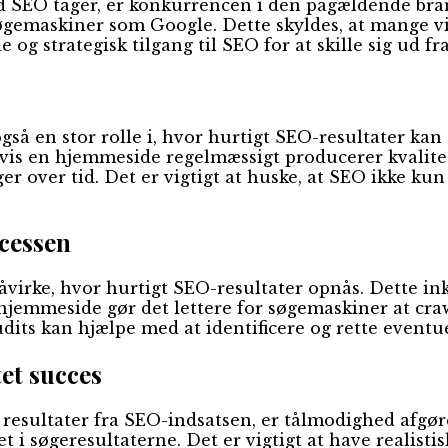
g tid SEO tager, er konkurrencen i den pågældende b
å søgemaskiner som Google. Dette skyldes, at man
g strategisk tilgang til SEO for at skille sig ud 
også en stor rolle i, hvor hurtigt SEO-resultater k
Hvis en hjemmeside regelmæssigt producerer kvalite
inger over tid. Det er vigtigt at huske, at SEO ikke
cessen
åvirke, hvor hurtigt SEO-resultater opnås. Dette i
hjemmeside gør det lettere for søgemaskiner at craw
dits kan hjælpe med at identificere og rette eventu
et succes
 resultater fra SEO-indsatsen, er tålmodighed afg
et i søgeresultaterne. Det er vigtigt at have realist