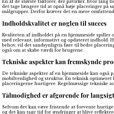
En af de største faktorer, der påvirker, hvor lan
det tage længere tid at opnå høje placeringer p
målgrupper. Derfor kræver det en mere omfattende o
Indholdskvalitet er nøglen til succes
Kvaliteten af indholdet på en hjemmeside spiller 
med relevant, informativt og opdateret indhold. 
behov, vil det sandsynligvis føre til bedre placer
også om at skabe værdi for brugerne.
Tekniske aspekter kan fremskynde pro
De tekniske aspekter af en hjemmeside kan også p
mobilvenlighed og struktur. En teknisk optimeret 
placeringerne hurtigere. Regelmæssige tekniske au
Tålmodighed er afgørende for langsigt
Selvom det kan være fristende at forvente hurtige
og det kan tage tid for ændringer at blive reflekter