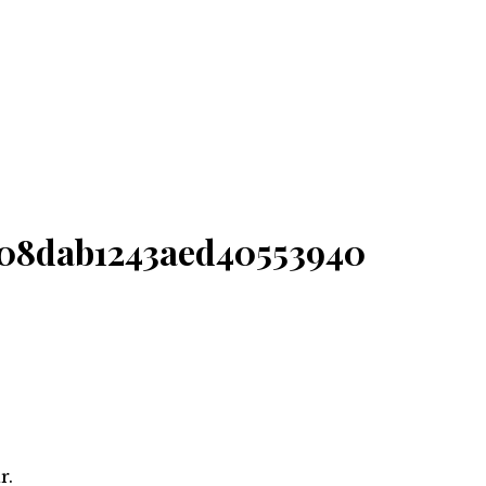
08dab1243aed40553940
r.