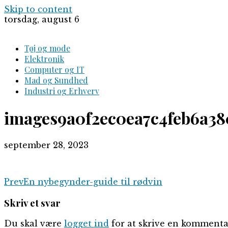
Skip to content
torsdag, august 6
Tøj og mode
Elektronik
Computer og IT
Mad og Sundhed
Industri og Erhverv
images9a0f2ec0ea7c4feb6a38
september 28, 2023
Prev
En nybegynder-guide til rødvin
Skriv et svar
Du skal være
logget ind
for at skrive en kommenta