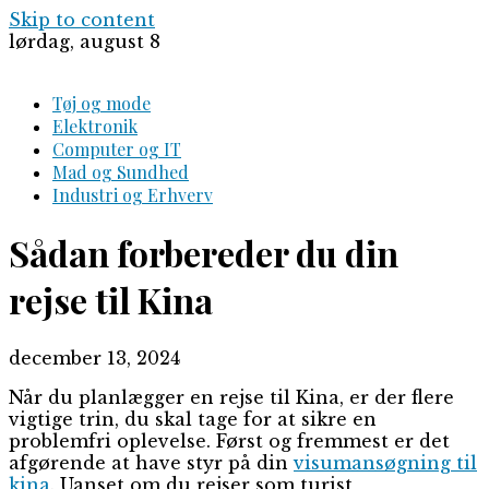
Skip to content
lørdag, august 8
Tøj og mode
Elektronik
Computer og IT
Mad og Sundhed
Industri og Erhverv
Sådan forbereder du din
rejse til Kina
december 13, 2024
Når du planlægger en rejse til Kina, er der flere
vigtige trin, du skal tage for at sikre en
problemfri oplevelse. Først og fremmest er det
afgørende at have styr på din
visumansøgning til
kina
. Uanset om du rejser som turist,