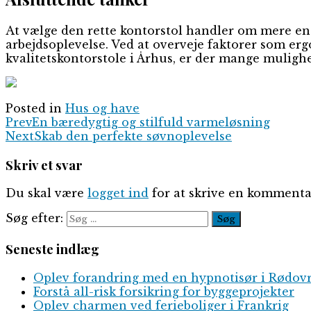
At vælge den rette kontorstol handler om mere end 
arbejdsoplevelse. Ved at overveje faktorer som ergo
kvalitetskontorstole i Århus, er der mange mulighe
Posted in
Hus og have
Prev
En bæredygtig og stilfuld varmeløsning
Next
Skab den perfekte søvnoplevelse
Skriv et svar
Du skal være
logget ind
for at skrive en kommenta
Søg efter:
Seneste indlæg
Oplev forandring med en hypnotisør i Rødov
Forstå all-risk forsikring for byggeprojekter
Oplev charmen ved ferieboliger i Frankrig