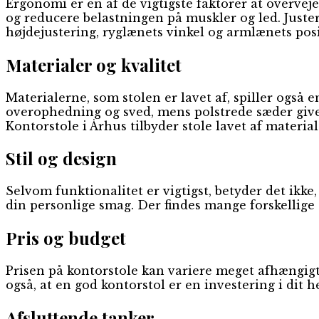
Ergonomi er en af de vigtigste faktorer at overvej
og reducere belastningen på muskler og led. Juste
højdejustering, ryglænets vinkel og armlænets posi
Materialer og kvalitet
Materialerne, som stolen er lavet af, spiller ogs
overophedning og sved, mens polstrede sæder giver 
Kontorstole i Århus tilbyder stole lavet af materiale
Stil og design
Selvom funktionalitet er vigtigst, betyder det ikke
din personlige smag. Der findes mange forskellige d
Pris og budget
Prisen på kontorstole kan variere meget afhængigt a
også, at en god kontorstol er en investering i dit 
Afsluttende tanker