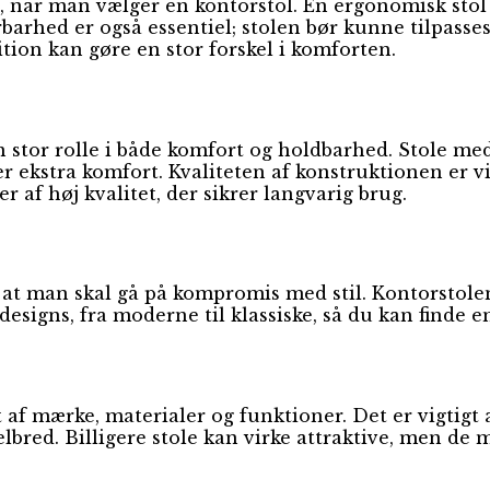
e, når man vælger en kontorstol. En ergonomisk stol 
rbarhed er også essentiel; stolen bør kunne tilpass
tion kan gøre en stor forskel i komforten.
å en stor rolle i både komfort og holdbarhed. Stole
ekstra komfort. Kvaliteten af konstruktionen er vigt
r af høj kvalitet, der sikrer langvarig brug.
, at man skal gå på kompromis med stil. Kontorstolen
esigns, fra moderne til klassiske, så du kan finde e
f mærke, materialer og funktioner. Det er vigtigt at
helbred. Billigere stole kan virke attraktive, men d