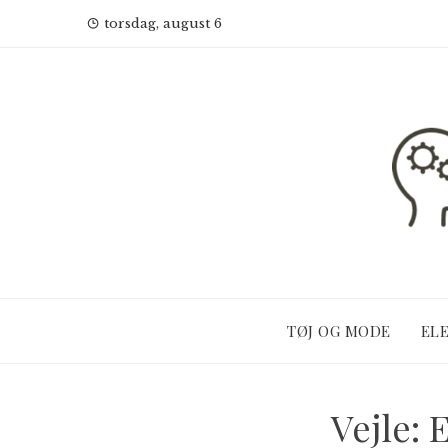
Skip
torsdag, august 6
to
content
TØJ OG MODE
EL
Vejle: 