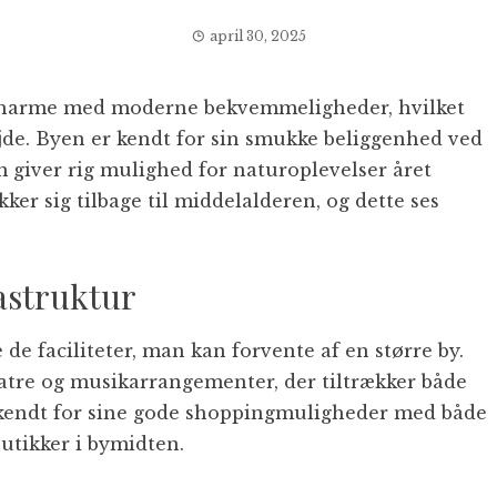
april 30, 2025
k charme med moderne bekvemmeligheder, hvilket
bejde. Byen er kendt for sin smukke beliggenhed ved
 giver rig mulighed for naturoplevelser året
kker sig tilbage til middelalderen, og dette ses
rastruktur
de faciliteter, man kan forvente af en større by.
eatre og musikarrangementer, der tiltrækker både
 kendt for sine gode shoppingmuligheder med både
utikker i bymidten.