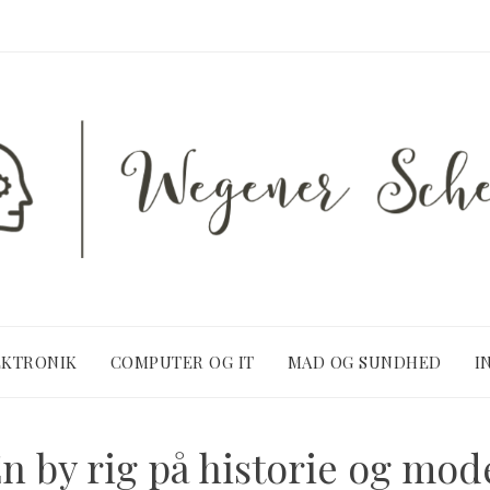
EKTRONIK
COMPUTER OG IT
MAD OG SUNDHED
I
En by rig på historie og mod