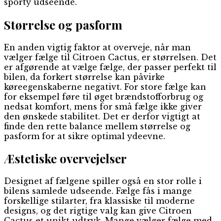
sporty udseende.
Størrelse og pasform
En anden vigtig faktor at overveje, når man
vælger fælge til Citroen Cactus, er størrelsen. Det
er afgørende at vælge fælge, der passer perfekt til
bilen, da forkert størrelse kan påvirke
køreegenskaberne negativt. For store fælge kan
for eksempel føre til øget brændstofforbrug og
nedsat komfort, mens for små fælge ikke giver
den ønskede stabilitet. Det er derfor vigtigt at
finde den rette balance mellem størrelse og
pasform for at sikre optimal ydeevne.
Æstetiske overvejelser
Designet af fælgene spiller også en stor rolle i
bilens samlede udseende. Fælge fås i mange
forskellige stilarter, fra klassiske til moderne
designs, og det rigtige valg kan give Citroen
Cactus et unikt udtryk. Mange vælger fælge med