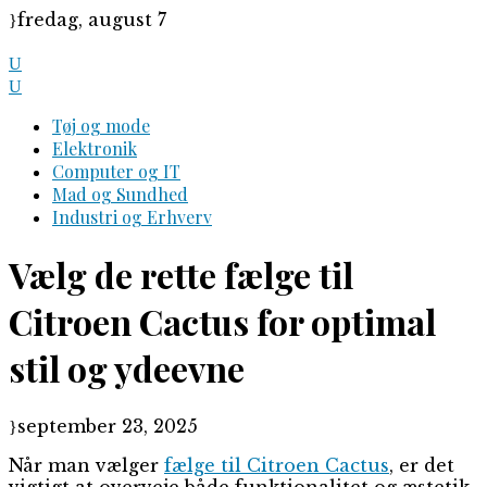
Skip
fredag, august 7
to
content
Tøj og mode
Elektronik
Computer og IT
Mad og Sundhed
Industri og Erhverv
Vælg de rette fælge til
Citroen Cactus for optimal
stil og ydeevne
september 23, 2025
Når man vælger
fælge til Citroen Cactus
, er det
vigtigt at overveje både funktionalitet og æstetik.