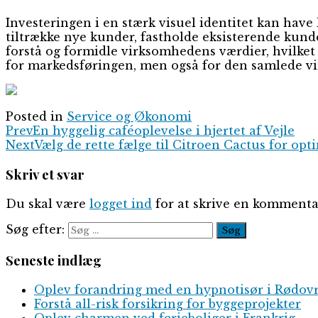
Investeringen i en stærk visuel identitet kan have
tiltrække nye kunder, fastholde eksisterende kund
forstå og formidle virksomhedens værdier, hvilket
for markedsføringen, men også for den samlede vi
Posted in
Service og Økonomi
Prev
En hyggelig caféoplevelse i hjertet af Vejle
Next
Vælg de rette fælge til Citroen Cactus for opt
Skriv et svar
Du skal være
logget ind
for at skrive en kommenta
Søg efter:
Seneste indlæg
Oplev forandring med en hypnotisør i Rødov
Forstå all-risk forsikring for byggeprojekter