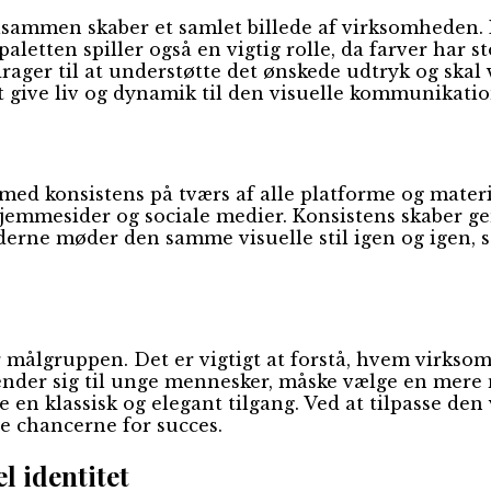
 tilsammen skaber et samlet billede af virksomheden
letten spiller også en vigtig rolle, da farver har 
rager til at understøtte det ønskede udtryk og ska
at give liv og dynamik til den visuelle kommunikatio
gt med konsistens på tværs af alle platforme og mate
l hjemmesider og sociale medier. Konsistens skaber 
erne møder den samme visuelle stil igen og igen, sty
for målgruppen. Det er vigtigt at forstå, hvem virks
vender sig til unge mennesker, måske vælge en mer
 en klassisk og elegant tilgang. Ved at tilpasse den
e chancerne for succes.
l identitet